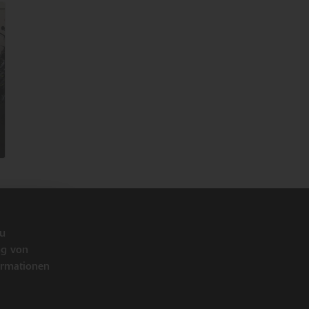
LINKS
zu
ng von
ormationen
bücher
idung