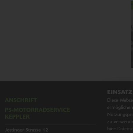
EINSAT
ANSCHRIFT
ÖFFNUNG
Diese Webse
ermöglichen
PS-MOTORRADSERVICE
Nutzungspro
Montag:
KEPPLER
zu verwende
Dienstag:
hier:
Datens
Jettinger Strasse 12