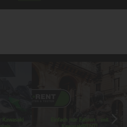
n Kawasaki
Einfach nur Fahren - mit
preis
KawasakiRENT!