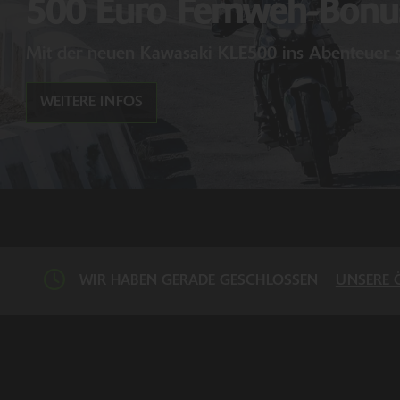
500 Euro Fernweh-Bonus
Mit der neuen Kawasaki KLE500 ins Abenteuer s
WEITERE INFOS
WIR HABEN GERADE GESCHLOSSEN
UNSERE 