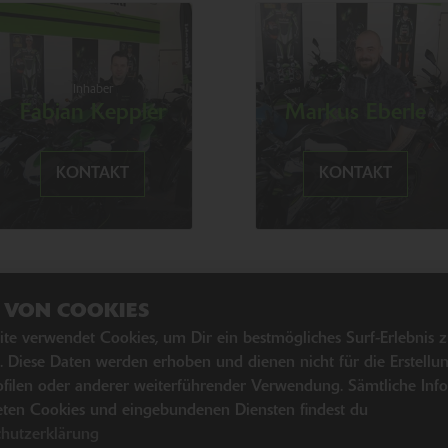
Inhaber
Fabian Keppler
Markus Eberle
KONTAKT
KONTAKT
Z VON COOKIES
SZEITEN
WEITERE 
ite verwendet Cookies, um Dir ein bestmögliches Surf-Erlebnis 
. Diese Daten werden erhoben und dienen nicht für die Erstellu
Kawasaki News
filen oder anderer weiterführender Verwendung. Sämtliche Inf
08:00 - 12:00 und 13:00 - 18:00
Kawasaki Hand
ten Cookies und eingebundenen Diensten findest du
08:00 - 12:00 und 13:00 - 18:00
Kawasaki Bekle
chutzerklärung